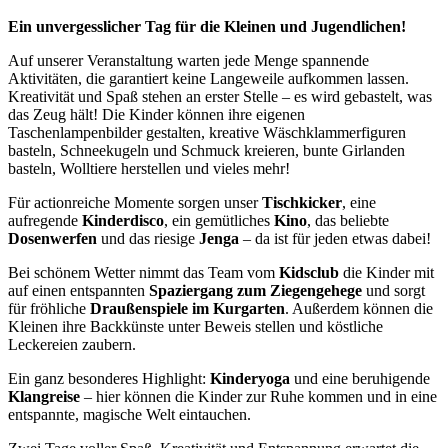
Ein unvergesslicher Tag für die Kleinen und Jugendlichen!
Auf unserer Veranstaltung warten jede Menge spannende
Aktivitäten, die garantiert keine Langeweile aufkommen lassen.
Kreativität und Spaß stehen an erster Stelle – es wird gebastelt, was
das Zeug hält! Die Kinder können ihre eigenen
Taschenlampenbilder gestalten, kreative Wäschklammerfiguren
basteln, Schneekugeln und Schmuck kreieren, bunte Girlanden
basteln, Wolltiere herstellen und vieles mehr!
Für actionreiche Momente sorgen unser
Tischkicker
, eine
aufregende
Kinderdisco
, ein gemütliches
Kino
, das beliebte
Dosenwerfen
und das riesige
Jenga
– da ist für jeden etwas dabei!
Bei schönem Wetter nimmt das Team vom
Kidsclub
die Kinder mit
auf einen entspannten
Spaziergang zum Ziegengehege
und sorgt
für fröhliche
Draußenspiele im Kurgarten
. Außerdem können die
Kleinen ihre Backkünste unter Beweis stellen und köstliche
Leckereien zaubern.
Ein ganz besonderes Highlight:
Kinderyoga
und eine beruhigende
Klangreise
– hier können die Kinder zur Ruhe kommen und in eine
entspannte, magische Welt eintauchen.