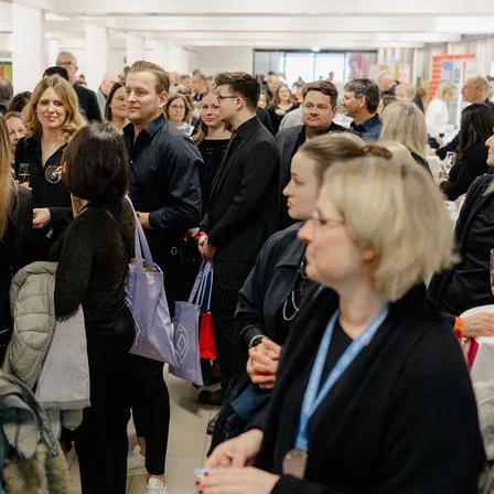
Bei Fragen helfen wir gerne!
T:
089 8581-550
@:
ski@sanacorp.de