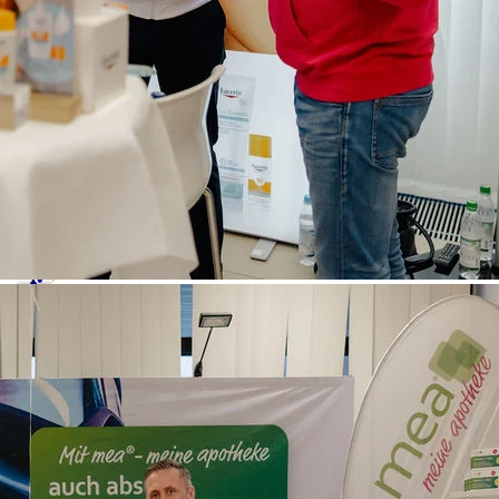
Leichter Regen
34°C
/ Min.: 14°C
Niederschlag: 0.23mm
Wind: 1.7m/s
Sonntag 09.08.2026
Leichter Regen
30°C
/ Min.: 14°C
Niederschlag: 0.31mm
Wind: 1.7m/s
Montag 10.08.2026
Leichter Regen