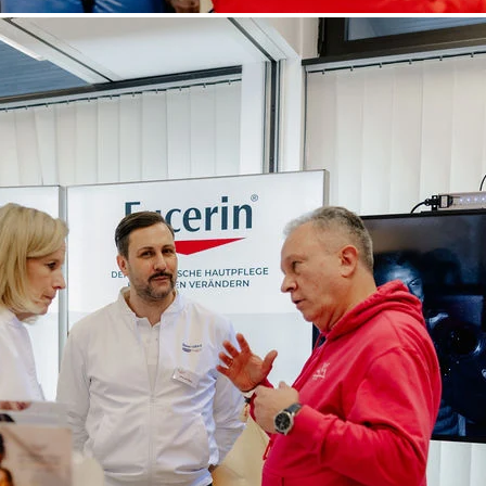
Sebastian Guggemoos
"Diese Veranstaltung ist viel mehr als eine
Branchenveranstaltung. Der exklusive Rahmen und
das Wiedersehen mit vielen langjährigen Freunden
machen die Skimeisterschaft fast zu einem
Familientreffen."
Berchtesgaden
Freitag 07.08.2026
Ein paar Wolken
21°C
/ Min.: 18°C
Niederschlag: 38.55mm
Wind: 1.7m/s
Samstag 08.08.2026