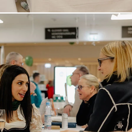
Sponsoren
Informationen
Reglement
Ergebnisse
Links
Götschen
Berchtesgaden
Sanacorp Pharmahandel GmbH
Semmelweisstraße 4
82152 Planegg
Facebook
Instagram
Impressum
Datenschutzerklärung
AGB
Grundsatzerklärung (LkSG)