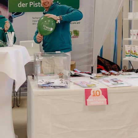
31°C
/ Min.: 15°C
Niederschlag: 3.66mm
Wind: 1.7m/s
Sie haben Fragen?
Wir sind gerne für Sie da!
T 089 8581-550
ski@sanacorp.de
Service
Lageplan
Kontakt
Sponsoren