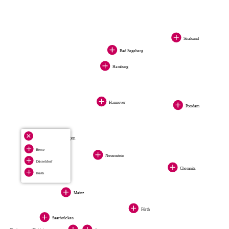
Stralsund
Bad Segeberg
Hamburg
Hannover
Potsdam
3
Standorte anzeigen
Herne
Herne
Düsseldorf
Neuenstein
Düsseldorf
Hürth
Chemnitz
Hürth
Mainz
Fürth
Saarbrücken