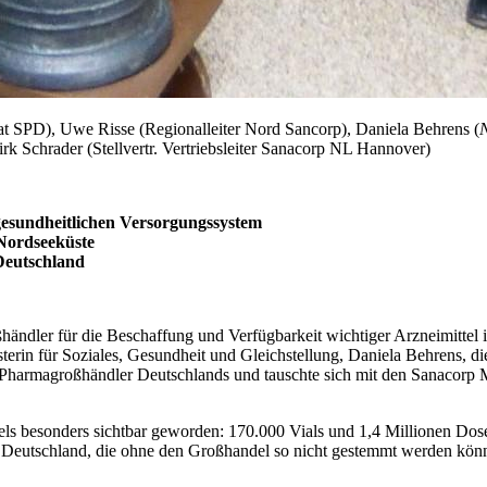
t SPD), Uwe Risse (Regionalleiter Nord Sancorp), Daniela Behrens (
N
k Schrader (Stellvertr. Vertriebsleiter Sanacorp NL Hannover)
 gesundheitlichen Versorgungssystem
Nordseeküste
Deutschland
ändler für die Beschaffung und Verfügbarkeit wichtiger Arzneimittel i
erin für Soziales, Gesundheit und Gleichstellung, Daniela Behrens, di
en Pharmagroßhändler Deutschlands und tauschte sich mit den Sanacorp M
s besonders sichtbar geworden: 170.000 Vials und 1,4 Millionen Dose
 in Deutschland, die ohne den Großhandel so nicht gestemmt werden könn