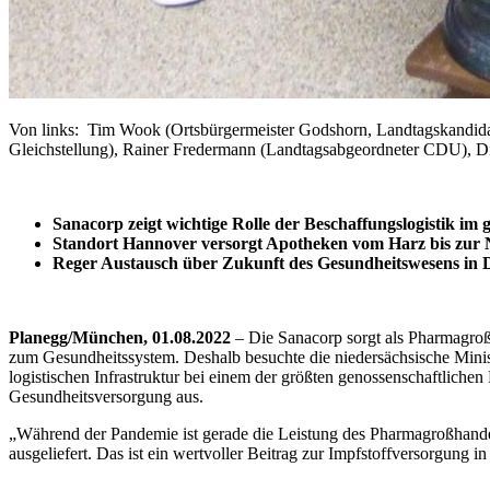
Von links: Tim Wook (Ortsbürgermeister Godshorn, Landtagskandida
Gleichstellung), Rainer Fredermann (Landtagsabgeordneter CDU), Dir
Sanacorp zeigt wichtige Rolle der Beschaffungslogistik im
Standort Hannover versorgt Apotheken vom Harz bis zur 
Reger Austausch über Zukunft des Gesundheitswesens in 
Planegg/München, 01.08.2022
– Die Sanacorp sorgt als Pharmagroßh
zum Gesundheitssystem. Deshalb besuchte die niedersächsische Minist
logistischen Infrastruktur bei einem der größten genossenschaftlich
Gesundheitsversorgung aus.
„Während der Pandemie ist gerade die Leistung des Pharmagroßhandel
ausgeliefert. Das ist ein wertvoller Beitrag zur Impfstoffversorgung