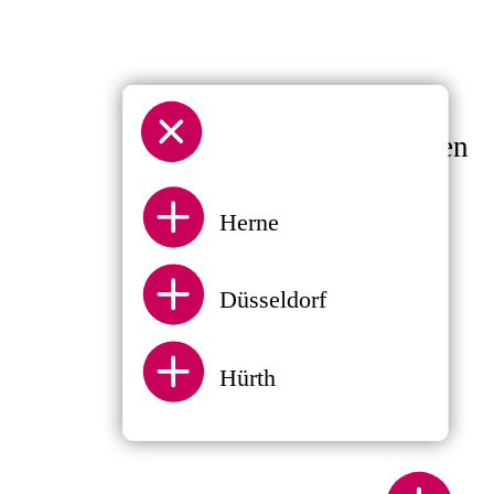
3
Standorte anzeigen
Herne
Herne
Düsseldorf
Düsseldorf
Hürth
Hürth