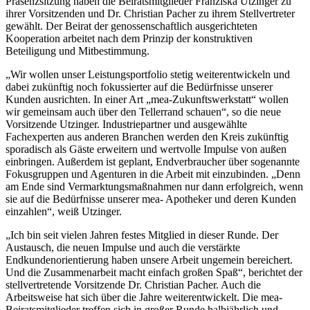
Präsenzsitzung haben die Beiratsmitglieder Franziska Utzinger zu
ihrer Vorsitzenden und Dr. Christian Pacher zu ihrem Stellvertreter
gewählt. Der Beirat der genossenschaftlich ausgerichteten
Kooperation arbeitet nach dem Prinzip der konstruktiven
Beteiligung und Mitbestimmung.
„Wir wollen unser Leistungsportfolio stetig weiterentwickeln und
dabei zukünftig noch fokussierter auf die Bedürfnisse unserer
Kunden ausrichten. In einer Art „mea-Zukunftswerkstatt“ wollen
wir gemeinsam auch über den Tellerrand schauen“, so die neue
Vorsitzende Utzinger. Industriepartner und ausgewählte
Fachexperten aus anderen Branchen werden den Kreis zukünftig
sporadisch als Gäste erweitern und wertvolle Impulse von außen
einbringen. Außerdem ist geplant, Endverbraucher über sogenannte
Fokusgruppen und Agenturen in die Arbeit mit einzubinden. „Denn
am Ende sind Vermarktungsmaßnahmen nur dann erfolgreich, wenn
sie auf die Bedürfnisse unserer mea- Apotheker und deren Kunden
einzahlen“, weiß Utzinger.
„Ich bin seit vielen Jahren festes Mitglied in dieser Runde. Der
Austausch, die neuen Impulse und auch die verstärkte
Endkundenorientierung haben unsere Arbeit ungemein bereichert.
Und die Zusammenarbeit macht einfach großen Spaß“, berichtet der
stellvertretende Vorsitzende Dr. Christian Pacher. Auch die
Arbeitsweise hat sich über die Jahre weiterentwickelt. Die mea-
Beiratsmitglieder treffen sich in großer Runde halbjährlich und