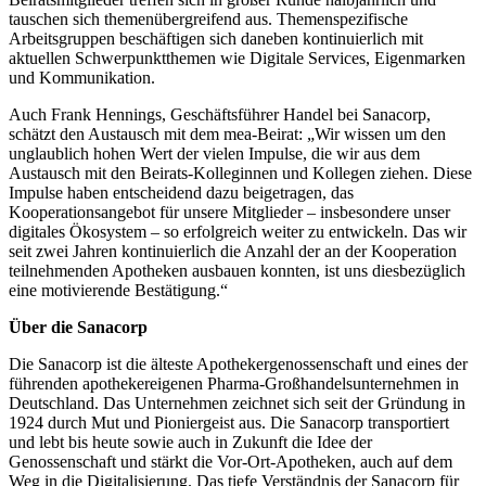
tauschen sich themenübergreifend aus. Themenspezifische
Arbeitsgruppen beschäftigen sich daneben kontinuierlich mit
aktuellen Schwerpunktthemen wie Digitale Services, Eigenmarken
und Kommunikation.
Auch Frank Hennings, Geschäftsführer Handel bei Sanacorp,
schätzt den Austausch mit dem mea-Beirat: „Wir wissen um den
unglaublich hohen Wert der vielen Impulse, die wir aus dem
Austausch mit den Beirats-Kolleginnen und Kollegen ziehen. Diese
Impulse haben entscheidend dazu beigetragen, das
Kooperationsangebot für unsere Mitglieder – insbesondere unser
digitales Ökosystem – so erfolgreich weiter zu entwickeln. Das wir
seit zwei Jahren kontinuierlich die Anzahl der an der Kooperation
teilnehmenden Apotheken ausbauen konnten, ist uns diesbezüglich
eine motivierende Bestätigung.“
Über
die
Sanacorp
Die Sanacorp ist die älteste Apothekergenossenschaft und eines der
führenden apothekereigenen Pharma-Großhandelsunternehmen in
Deutschland. Das Unternehmen zeichnet sich seit der Gründung in
1924 durch Mut und Pioniergeist aus. Die Sanacorp transportiert
und lebt bis heute sowie auch in Zukunft die Idee der
Genossenschaft und stärkt die Vor-Ort-Apotheken, auch auf dem
Weg in die Digitalisierung. Das tiefe Verständnis der Sanacorp für