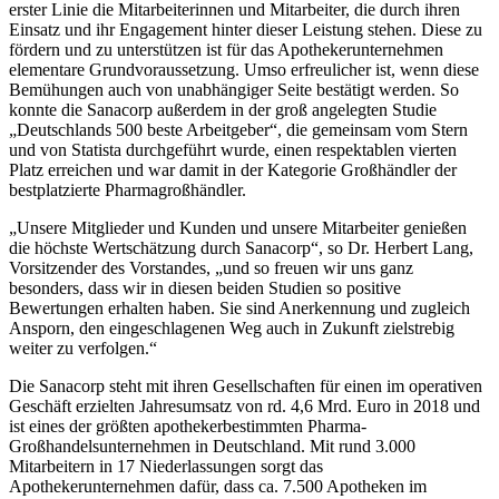
erster Linie die Mitarbeiterinnen und Mitarbeiter, die durch ihren
Einsatz und ihr Engagement hinter dieser Leistung stehen. Diese zu
fördern und zu unterstützen ist für das Apothekerunternehmen
elementare Grundvoraussetzung. Umso erfreulicher ist, wenn diese
Bemühungen auch von unabhängiger Seite bestätigt werden. So
konnte die Sanacorp außerdem in der groß angelegten Studie
„Deutschlands 500 beste Arbeitgeber“, die gemeinsam vom Stern
und von Statista durchgeführt wurde, einen respektablen vierten
Platz erreichen und war damit in der Kategorie Großhändler der
bestplatzierte Pharmagroßhändler.
„Unsere Mitglieder und Kunden und unsere Mitarbeiter genießen
die höchste Wertschätzung durch Sanacorp“, so Dr. Herbert Lang,
Vorsitzender des Vorstandes, „und so freuen wir uns ganz
besonders, dass wir in diesen beiden Studien so positive
Bewertungen erhalten haben. Sie sind Anerkennung und zugleich
Ansporn, den eingeschlagenen Weg auch in Zukunft zielstrebig
weiter zu verfolgen.“
Die Sanacorp steht mit ihren Gesellschaften für einen im operativen
Geschäft erzielten Jahresumsatz von rd. 4,6 Mrd. Euro in 2018 und
ist eines der größten apothekerbestimmten Pharma-
Großhandelsunternehmen in Deutschland. Mit rund 3.000
Mitarbeitern in 17 Niederlassungen sorgt das
Apothekerunternehmen dafür, dass ca. 7.500 Apotheken im