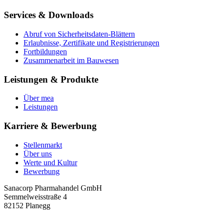
Services & Downloads
Abruf von Sicherheitsdaten-Blättern
Erlaubnisse, Zertifikate und Registrierungen
Fortbildungen
Zusammenarbeit im Bauwesen
Leistungen & Produkte
Über mea
Leistungen
Karriere & Bewerbung
Stellenmarkt
Über uns
Werte und Kultur
Bewerbung
Sanacorp Pharmahandel GmbH
Semmelweisstraße 4
82152 Planegg