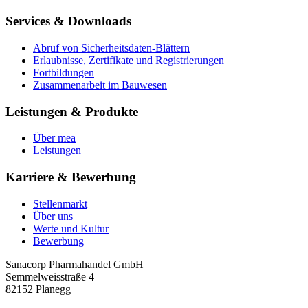
Services & Downloads
Abruf von Sicherheitsdaten-Blättern
Erlaubnisse, Zertifikate und Registrierungen
Fortbildungen
Zusammenarbeit im Bauwesen
Leistungen & Produkte
Über mea
Leistungen
Karriere & Bewerbung
Stellenmarkt
Über uns
Werte und Kultur
Bewerbung
Sanacorp Pharmahandel GmbH
Semmelweisstraße 4
82152 Planegg