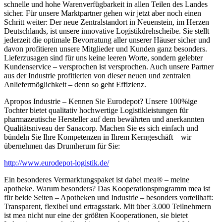
schnelle und hohe Warenverfügbarkeit in allen Teilen des Landes
sicher. Für unsere Marktpartner gehen wir jetzt aber noch einen
Schritt weiter: Der neue Zentralstandort in Neuenstein, im Herzen
Deutschlands, ist unsere innovative Logistikdrehscheibe. Sie stellt
jederzeit die optimale Bevorratung aller unserer Häuser sicher und
davon profitieren unsere Mitglieder und Kunden ganz besonders.
Lieferzusagen sind für uns keine leeren Worte, sondern gelebter
Kundenservice – versprochen ist versprochen. Auch unsere Partner
aus der Industrie profitierten von dieser neuen und zentralen
Anliefermöglichkeit – denn so geht Effizienz.
Apropos Industrie – Kennen Sie Eurodepot? Unsere 100%ige
Tochter bietet qualitativ hochwertige Logistikleistungen für
pharmazeutische Hersteller auf dem bewährten und anerkannten
Qualitätsniveau der Sanacorp. Machen Sie es sich einfach und
bündeln Sie Ihre Kompetenzen in Ihrem Kerngeschäft – wir
übernehmen das Drumherum für Sie:
http://www.eurodepot-logistik.de/
Ein besonderes Vermarktungspaket ist dabei mea® – meine
apotheke. Warum besonders? Das Kooperationsprogramm mea ist
für beide Seiten – Apotheken und Industrie – besonders vorteilhaft:
Transparent, flexibel und ertragsstark. Mit über 3.000 Teilnehmern
ist mea nicht nur eine der größten Kooperationen, sie bietet