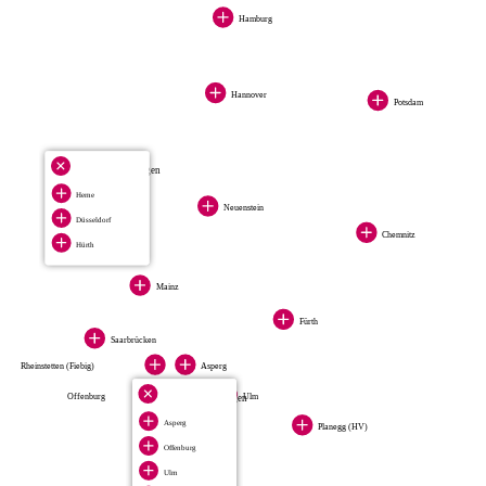
Hamburg
Hannover
Potsdam
3
Standorte anzeigen
Herne
Herne
Düsseldorf
Neuenstein
Düsseldorf
Hürth
Chemnitz
Hürth
Mainz
Fürth
Saarbrücken
Rheinstetten (Fiebig)
Asperg
4
Offenburg
Ulm
Standorte anzeigen
Asperg
Planegg (HV)
Tuttlingen
Offenburg
Ulm